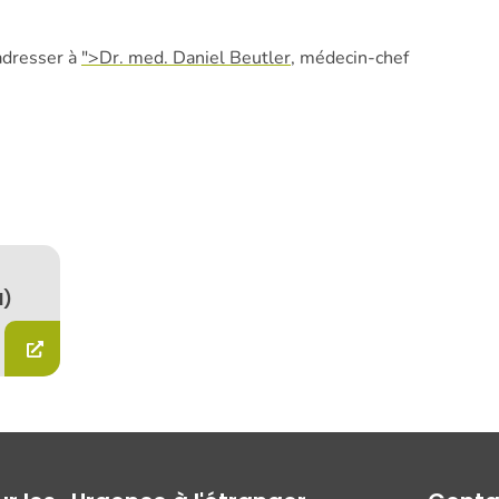
adresser à
">Dr. med. Daniel Beutler
, médecin-chef
H)