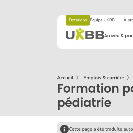
Dotations
Équipe UKBB
À pr
Arrivée & par
Accueil
〉
Emplois & carrière
〉
Formation po
pédiatrie
Cette page a été traduite au