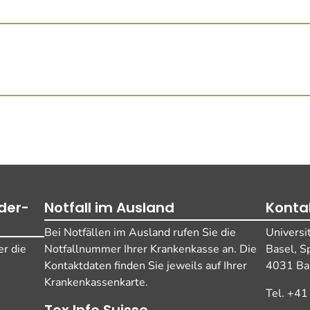
der-
Notfall im Ausland
Konta
Bei Notfällen im Ausland rufen Sie die
Universi
r die
Notfallnummer Ihrer Krankenkasse an. Die
Basel, S
Kontaktdaten finden Sie jeweils auf Ihrer
4031 Bas
Krankenkassenkarte.
Tel. +41