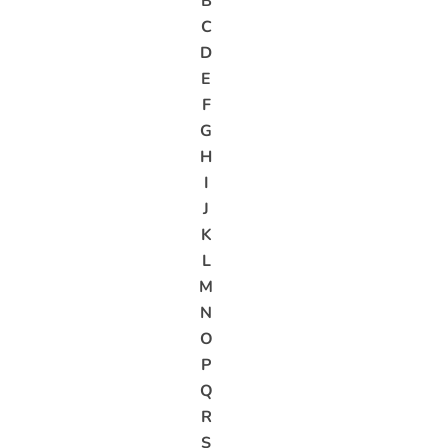
B
C
D
E
F
G
H
I
J
K
L
M
N
O
P
Q
R
S