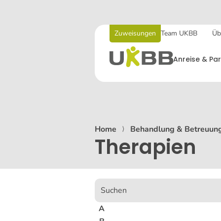
Zuweisungen
Team UKBB
Üb
Anreise & Par
Home
⟩
Behandlung & Betreuun
Therapien
A