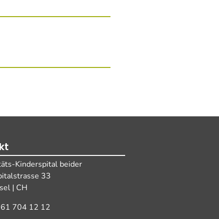
kt
täts-Kinderspital beider
pitalstrasse 33
el | CH
 61 704 12 12