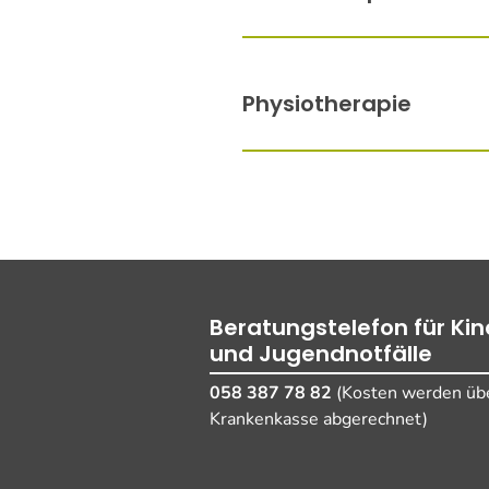
Physiotherapie
Beratungstelefon für Kin
und Jugendnotfälle
058 387 78 82
(Kosten werden übe
Krankenkasse abgerechnet)