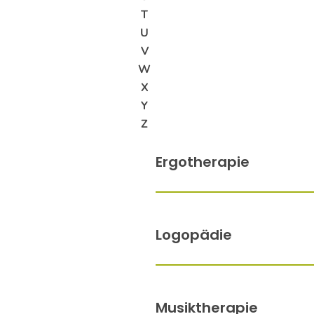
T
U
V
W
X
Y
Z
Ergotherapie
Logopädie
Musiktherapie