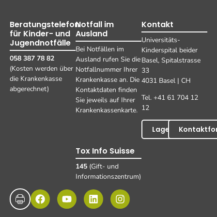
Beratungstelefon
Notfall im
Kontakt
für Kinder- und
Ausland
Universitäts-
Jugendnotfälle
Bei Notfällen im
Kinderspital beider
058 387 78 82
Ausland rufen Sie die
Basel, Spitalstrasse
(Kosten werden über
Notfallnummer Ihrer
33
die Krankenkasse
Krankenkasse an. Die
4031 Basel | CH
abgerechnet)
Kontaktdaten finden
Tel. +41 61 704 12
Sie jeweils auf Ihrer
12
Krankenkassenkarte.
Lageplan
Kontaktfo
Tox Info Suisse
145
(Gift- und
Informationszentrum)