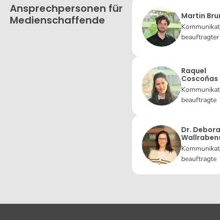
Ansprechpersonen für
Martin Bru
Medienschaffende
Kommunikat
beauftragter
Raquel
Coscoñas
Kommunikat
beauftragte
Dr. Debor
Wallraben
Kommunikat
beauftragte