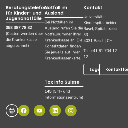
Beratungstelefon
Notfall im
Kontakt
für Kinder- und
Ausland
Universitäts-
Jugendnotfälle
Bei Notfällen im
Kinderspital beider
058 387 78 82
Ausland rufen Sie die
Basel, Spitalstrasse
(Kosten werden über
Notfallnummer Ihrer
33
die Krankenkasse
Krankenkasse an. Die
4031 Basel | CH
abgerechnet)
Kontaktdaten finden
Tel. +41 61 704 12
Sie jeweils auf Ihrer
12
Krankenkassenkarte.
Lageplan
Kontaktfo
Tox Info Suisse
145
(Gift- und
Informationszentrum)