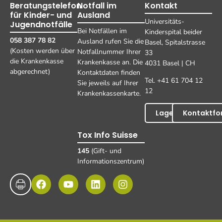
Beratungstelefon
Notfall im
Kontakt
für Kinder- und
Ausland
Universitäts-
Jugendnotfälle
Bei Notfällen im
Kinderspital beider
058 387 78 82
Ausland rufen Sie die
Basel, Spitalstrasse
(Kosten werden über
Notfallnummer Ihrer
33
die Krankenkasse
Krankenkasse an. Die
4031 Basel | CH
abgerechnet)
Kontaktdaten finden
Tel. +41 61 704 12
Sie jeweils auf Ihrer
12
Krankenkassenkarte.
Lageplan
Kontaktfo
Tox Info Suisse
145
(Gift- und
Informationszentrum)