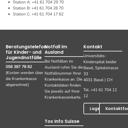
Station A: +41 61 704 29 70
Station B: +41 61 704 28 70
Station C: +41 61 704 17 62
Beratungstelefon
Notfall im
Kontakt
für Kinder- und
Ausland
Universitäts-
Jugendnotfälle
Bei Notfällen im
Kinderspital beider
058 387 78 82
Ausland rufen Sie die
Basel, Spitalstrasse
(Kosten werden über
Notfallnummer Ihrer
33
die Krankenkasse
Krankenkasse an. Die
4031 Basel | CH
abgerechnet)
Kontaktdaten finden
Tel. +41 61 704 12
Sie jeweils auf Ihrer
12
Krankenkassenkarte.
Lageplan
Kontaktfo
Tox Info Suisse