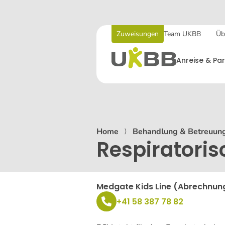
Zuweisungen
Team UKBB
Üb
Anreise & Par
Home
⟩
Behandlung & Betreuun
Respiratoris
Medgate Kids Line (Abrechnun
+41 58 387 78 82