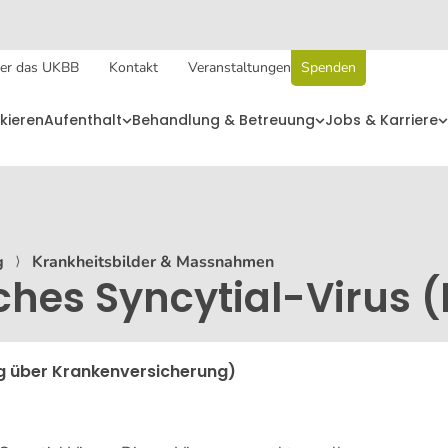
er das UKBB
Kontakt
Veranstaltungen
Spenden
kieren
Aufenthalt
Behandlung & Betreuung
Jobs & Karriere
g
⟩
Krankheitsbilder & Massnahmen
ches Syncytial-Virus 
g über Krankenversicherung)