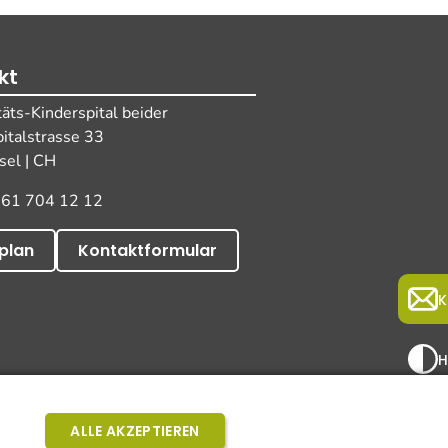
kt
täts-Kinderspital beider
pitalstrasse 33
el | CH
 61 704 12 12
plan
Kontaktformular
K
H
isclaimer und Haftungsausschluss