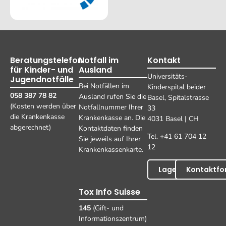
Beratungstelefon
Notfall im
Kontakt
für Kinder- und
Ausland
Universitäts-
Jugendnotfälle
Bei Notfällen im
Kinderspital beider
058 387 78 82
Ausland rufen Sie die
Basel, Spitalstrasse
(Kosten werden über
Notfallnummer Ihrer
33
die Krankenkasse
Krankenkasse an. Die
4031 Basel | CH
abgerechnet)
Kontaktdaten finden
Tel. +41 61 704 12
Sie jeweils auf Ihrer
12
Krankenkassenkarte.
Lageplan
Kontaktfo
Tox Info Suisse
145
(Gift- und
Informationszentrum)