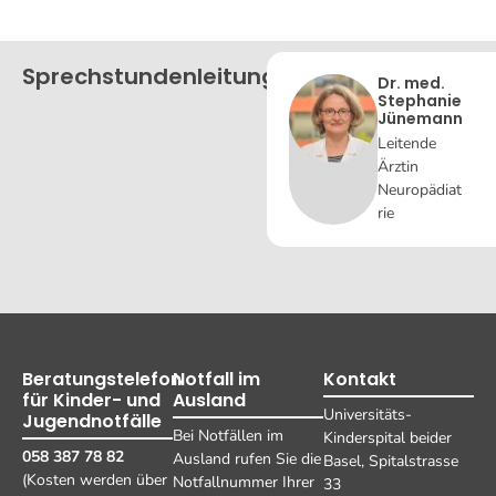
Sprechstundenleitung
Dr. med.
Stephanie
Jünemann
Leitende
Ärztin
Neuropädiat
rie
Beratungstelefon
Notfall im
Kontakt
für Kinder- und
Ausland
Universitäts-
Jugendnotfälle
Bei Notfällen im
Kinderspital beider
058 387 78 82
Ausland rufen Sie die
Basel, Spitalstrasse
(Kosten werden über
Notfallnummer Ihrer
33