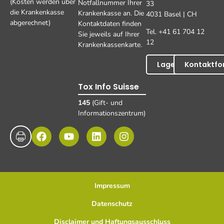
(Kosten werden über
Notfallnummer Ihrer
33
die Krankenkasse
Krankenkasse an. Die
4031 Basel | CH
abgerechnet)
Kontaktdaten finden
Tel. +41 61 704 12
Sie jeweils auf Ihrer
12
Krankenkassenkarte.
Lageplan
Kontaktfo
Tox Info Suisse
145
(Gift- und
Informationszentrum)
Impressum
Datenschutz
Disclaimer und Haftungsausschluss