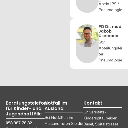
Ärztin IPS /
Pneumologie
PD Dr. med.
Jakob
Usemann
Stv.
Abteilungslei
ter
Pneumologie
Beratungstelefon
Notfall im
Kontakt
für Kinder- und
Ausland
Universitäts-
Jugendnotfälle
Bei Notfällen im
Kinderspital beider
058 387 78 82
Ausland rufen Sie die
Basel, Spitalstrasse