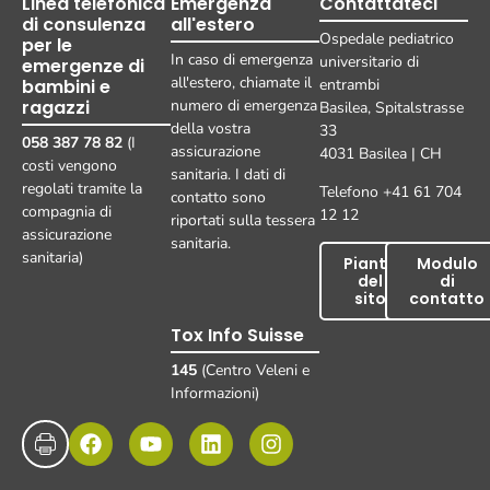
Linea telefonica
Emergenza
Contattateci
di consulenza
all'estero
Ospedale pediatrico
per le
In caso di emergenza
universitario di
emergenze di
all'estero, chiamate il
bambini e
entrambi
ragazzi
numero di emergenza
Basilea, Spitalstrasse
della vostra
33
058 387 78 82
(I
assicurazione
4031 Basilea | CH
costi vengono
sanitaria. I dati di
regolati tramite la
Telefono +41 61 704
contatto sono
compagnia di
12 12
riportati sulla tessera
assicurazione
sanitaria.
sanitaria)
Pianta
Modulo
del
di
sito
contatto
Tox Info Suisse
145
(Centro Veleni e
Informazioni)