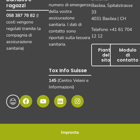
ragazzi
numero di emergenza
Basilea, Spitalstrasse
della vostra
33
058 387 78 82
(I
assicurazione
4031 Basilea | CH
costi vengono
sanitaria. I dati di
regolati tramite la
Telefono +41 61 704
contatto sono
compagnia di
12 12
riportati sulla tessera
assicurazione
sanitaria.
sanitaria)
Pianta
Modulo
del
di
sito
contatto
Tox Info Suisse
145
(Centro Veleni e
Informazioni)
Impronta