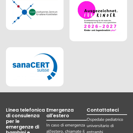
Linea telefonica
Emergenza
Contattateci
di consulenza
all'estero
Ospedale pediatrico
per le
In caso di emergenza
universitario di
emergenze di
all'estero, chiamate il
bambini e
entrambi