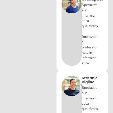
Specialist
a in
infermieri
stica
qualificato
,
formazion
e
professio
nale in
infermieri
stica
Stefanie
Viglino
Specialist
a in
infermieri
stica
qualificato