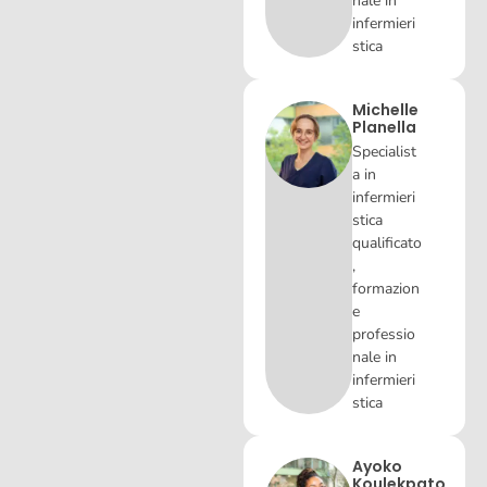
nale in
infermieri
stica
Michelle
Planella
Specialist
a in
infermieri
stica
qualificato
,
formazion
e
professio
nale in
infermieri
stica
Ayoko
Koulekpato