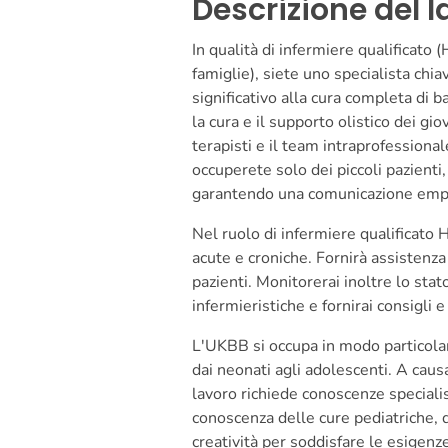
Descrizione del l
In qualità di infermiere qualificato
famiglie), siete uno specialista chi
significativo alla cura completa di 
la cura e il supporto olistico dei gi
terapisti e il team intraprofessiona
occuperete solo dei piccoli pazienti,
garantendo una comunicazione empa
Nel ruolo di infermiere qualificato
acute e croniche. Fornirà assistenza
pazienti. Monitorerai inoltre lo stat
infermieristiche e fornirai consigli 
L'UKBB si occupa in modo particolare
dai neonati agli adolescenti. A causa 
lavoro richiede conoscenze specialis
conoscenza delle cure pediatriche, d
creatività per soddisfare le esigenz