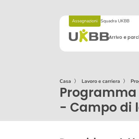
Assegnazioni
Squadra UKBB
Arrivo e par
Casa
〉
Lavoro e carriera
〉
Pro
Programma di
- Campo di 