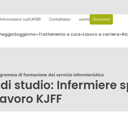
Informazioni sull'UKBB
Contattateci
eventi
Donazioni
cheggio
Soggiorno
Trattamento e cura
Lavoro e carriera
Ri
gramma di formazione del servizio infermieristico
 studio: Infermiere s
lavoro KJFF