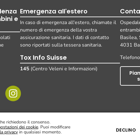
ulenza
Emergenza all'estero
Conta
bini e
In caso di emergenza all'estero, chiamate il
Ospedale 
numero di emergenza della vostra
entramb
olati
assicurazione sanitaria. I dati di contatto
Basilea,
ne
sono riportati sulla tessera sanitaria.
4031 Bas
Tox Info Suisse
Telefon
145
(Centro Veleni e Informazioni)
Pian
s
Impronta
Protezione dei da