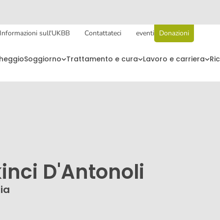
Informazioni sull'UKBB
Contattateci
eventi
Donazioni
cheggio
Soggiorno
Trattamento e cura
Lavoro e carriera
Ri
inci D'Antonoli
ia