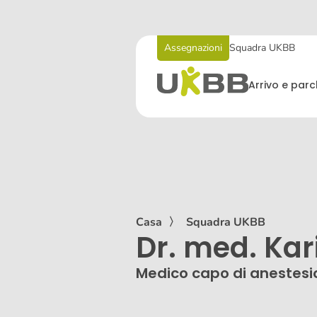
Assegnazioni
Squadra UKBB
Arrivo e par
Casa
〉
Squadra UKBB
Dr. med. Ka
Medico capo di anestesi