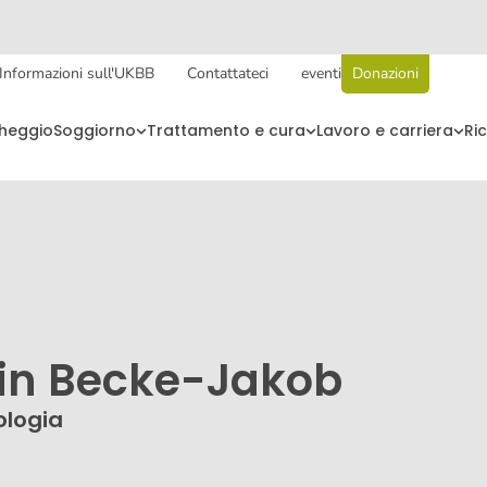
Informazioni sull'UKBB
Contattateci
eventi
Donazioni
cheggio
Soggiorno
Trattamento e cura
Lavoro e carriera
Ri
rin Becke-Jakob
ologia