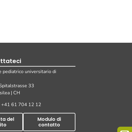
ttateci
pediatrico universitario di
i
 Spitalstrasse 33
ilea | CH
o +41 61 704 12 12
ta del
Modulo di
ito
contatto