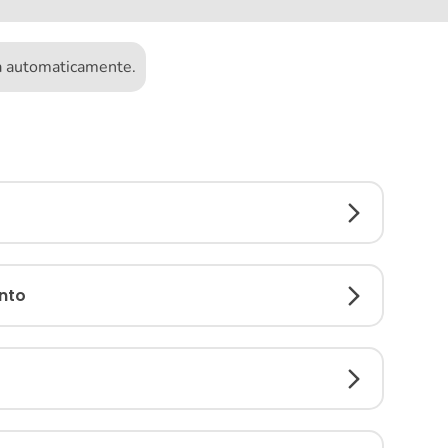
ta automaticamente.
nto