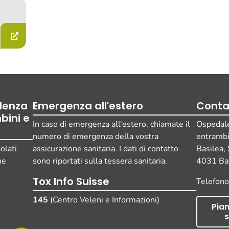
ulenza
Emergenza all'estero
Conta
bini e
In caso di emergenza all'estero, chiamate il
Ospedale 
numero di emergenza della vostra
entramb
olati
assicurazione sanitaria. I dati di contatto
Basilea,
ne
sono riportati sulla tessera sanitaria.
4031 Bas
Tox Info Suisse
Telefon
145
(Centro Veleni e Informazioni)
Pian
s