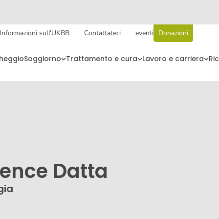
Informazioni sull'UKBB
Contattateci
eventi
Donazioni
cheggio
Soggiorno
Trattamento e cura
Lavoro e carriera
Ri
rence Datta
gia