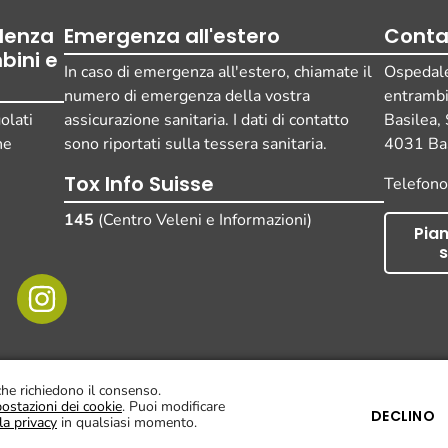
ulenza
Emergenza all'estero
Conta
bini e
In caso di emergenza all'estero, chiamate il
Ospedale 
numero di emergenza della vostra
entramb
olati
assicurazione sanitaria. I dati di contatto
Basilea,
ne
sono riportati sulla tessera sanitaria.
4031 Bas
Tox Info Suisse
Telefon
145
(Centro Veleni e Informazioni)
Pian
s
Impronta
Protezione dei da