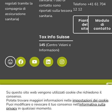
sanitaria. I dati di
regolati tramite la
Telefono +41 61 704
contatto sono
compagnia di
12 12
riportati sulla tessera
assicurazione
sanitaria.
sanitaria)
Pianta
Modulo
del
di
sito
contatto
Tox Info Suisse
145
(Centro Veleni e
Informazioni)
Impronta
Protezione dei dati
Esclusione di responsabilità
© UKBB, 2025