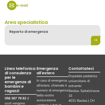
e-mail
Area specialistica
Reparto di emergenza
Linea telefonica
Emergenza
Contattateci
di consulenza
all'estero
Ospedale pediatrico
per le
In caso di emergenza
universitario di
emergenze di
all'estero, chiamate il
bambini e
entrambi
ragazzi
numero di emergenza
Basilea, Spitalstrasse
della vostra
33
058 387 78 82
(I
assicurazione
4031 Basilea | CH
costi vengono