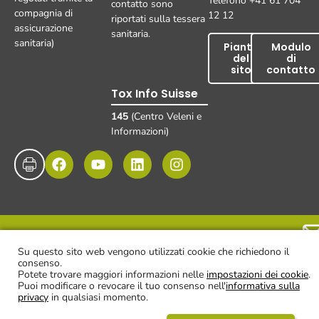
Telefono +41 61 704
contatto sono
compagnia di
12 12
riportati sulla tessera
assicurazione
sanitaria.
sanitaria)
Pianta
Modulo
del
di
sito
contatto
Tox Info Suisse
145
(Centro Veleni e
Informazioni)
Impronta
Protezione dei dati
Esclusione di responsabilità
© UKBB, 2025