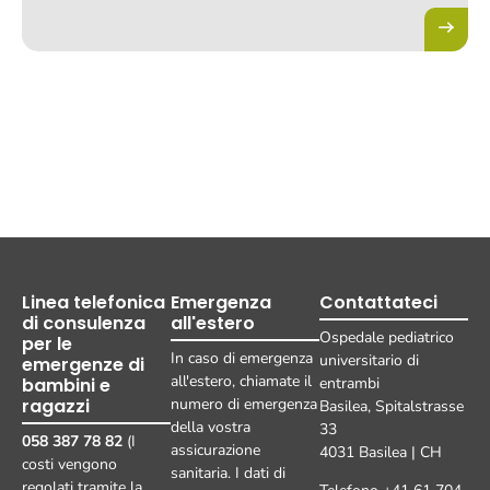
Linea telefonica
Emergenza
Contattateci
di consulenza
all'estero
Ospedale pediatrico
per le
In caso di emergenza
universitario di
emergenze di
all'estero, chiamate il
bambini e
entrambi
ragazzi
numero di emergenza
Basilea, Spitalstrasse
della vostra
33
058 387 78 82
(I
assicurazione
4031 Basilea | CH
costi vengono
sanitaria. I dati di
regolati tramite la