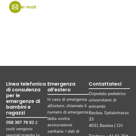
e-mail
Linea telefonica
Emergenza
Contattateci
di consulenza
all'estero
Ospedale pediatrico
per le
In caso di emergenza
universitario di
emergenze di
all'estero, chiamate il
bambini e
entrambi
ragazzi
numero di emergenza
Basilea, Spitalstrasse
della vostra
33
058 387 78 82
(I
assicurazione
4031 Basilea | CH
costi vengono
sanitaria. I dati di
regolati tramite la