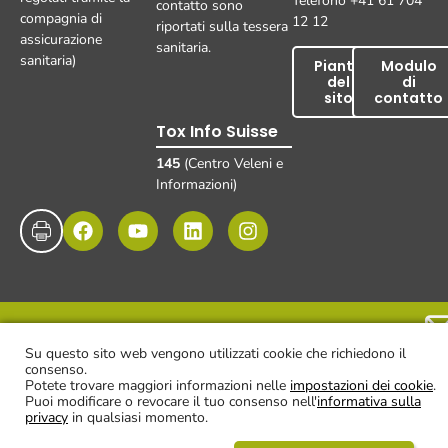
Telefono +41 61 704
contatto sono
compagnia di
12 12
riportati sulla tessera
assicurazione
sanitaria.
sanitaria)
Pianta
Modulo
del
di
sito
contatto
Tox Info Suisse
145
(Centro Veleni e
Informazioni)
Impronta
Protezione dei dati
Esclusione di responsabilità
© UKBB, 2025