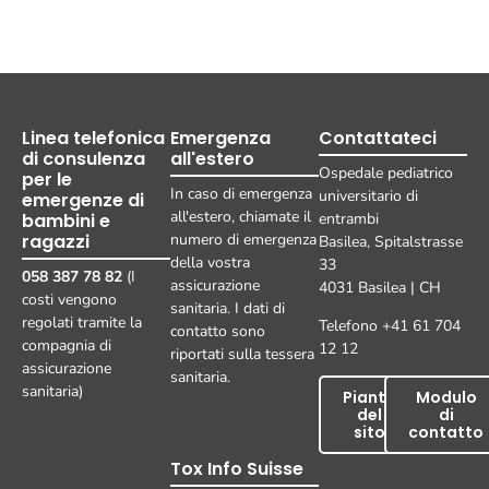
Linea telefonica
Emergenza
Contattateci
di consulenza
all'estero
Ospedale pediatrico
per le
In caso di emergenza
universitario di
emergenze di
all'estero, chiamate il
bambini e
entrambi
ragazzi
numero di emergenza
Basilea, Spitalstrasse
della vostra
33
058 387 78 82
(I
assicurazione
4031 Basilea | CH
costi vengono
sanitaria. I dati di
regolati tramite la
Telefono +41 61 704
contatto sono
compagnia di
12 12
riportati sulla tessera
assicurazione
sanitaria.
sanitaria)
Pianta
Modulo
del
di
sito
contatto
Tox Info Suisse