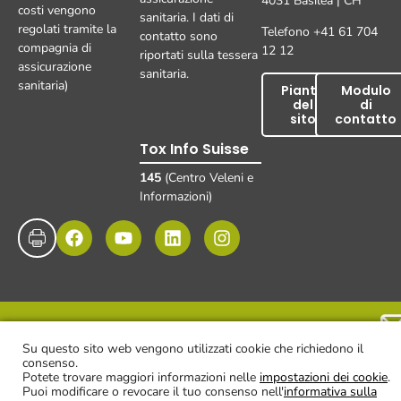
4031 Basilea | CH
costi vengono
sanitaria. I dati di
regolati tramite la
Telefono +41 61 704
contatto sono
compagnia di
12 12
riportati sulla tessera
assicurazione
sanitaria.
sanitaria)
Pianta
Modulo
del
di
sito
contatto
Tox Info Suisse
145
(Centro Veleni e
Informazioni)
Impronta
Protezione dei dati
Esclusione di responsabilità