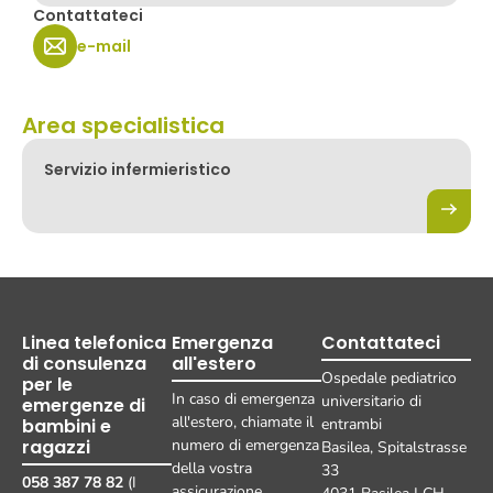
Contattateci
e-mail
Area specialistica
Servizio infermieristico
Linea telefonica
Emergenza
Contattateci
di consulenza
all'estero
Ospedale pediatrico
per le
In caso di emergenza
universitario di
emergenze di
all'estero, chiamate il
bambini e
entrambi
ragazzi
numero di emergenza
Basilea, Spitalstrasse
della vostra
33
058 387 78 82
(I
assicurazione