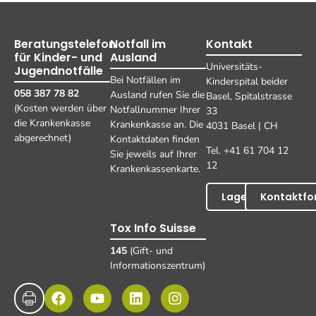
Beratungstelefon
Notfall im
Kontakt
für Kinder- und
Ausland
Universitäts-
Jugendnotfälle
Bei Notfällen im
Kinderspital beider
058 387 78 82
Ausland rufen Sie die
Basel, Spitalstrasse
(Kosten werden über
Notfallnummer Ihrer
33
die Krankenkasse
Krankenkasse an. Die
4031 Basel | CH
abgerechnet)
Kontaktdaten finden
Tel. +41 61 704 12
Sie jeweils auf Ihrer
12
Krankenkassenkarte.
Lageplan
Kontaktfo
Tox Info Suisse
145
(Gift- und
Informationszentrum)