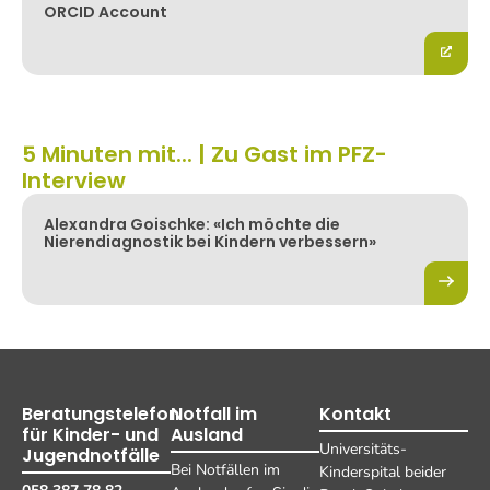
ORCID Account
5 Minuten mit... | Zu Gast im PFZ-
Interview
Alexandra Goischke: «Ich möchte die
Nierendiagnostik bei Kindern verbessern»
Beratungstelefon
Notfall im
Kontakt
für Kinder- und
Ausland
Universitäts-
Jugendnotfälle
Bei Notfällen im
Kinderspital beider