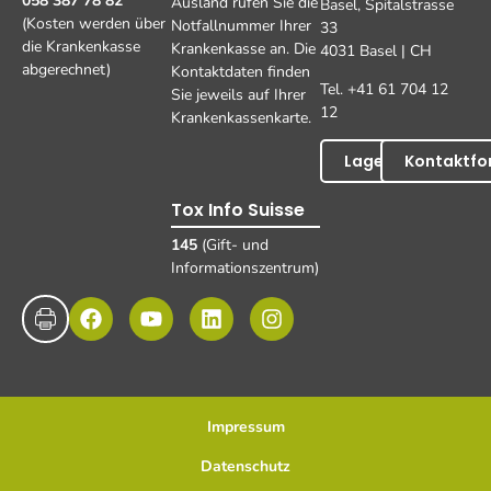
058 387 78 82
Ausland rufen Sie die
Basel, Spitalstrasse
(Kosten werden über
Notfallnummer Ihrer
33
die Krankenkasse
Krankenkasse an. Die
4031 Basel | CH
abgerechnet)
Kontaktdaten finden
Tel. +41 61 704 12
Sie jeweils auf Ihrer
12
Krankenkassenkarte.
Lageplan
Kontaktfo
Tox Info Suisse
145
(Gift- und
Informationszentrum)
Impressum
Datenschutz