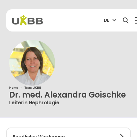
DE
Home
⟩
Team UKBB
Dr. med. Alexandra Goischke
Leiterin Nephrologie
Beruflicher Werdegang