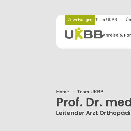
Zuweisungen
Team UKBB
Üb
Anreise & Par
Home
⟩
Team UKBB
Prof. Dr. me
Leitender Arzt Orthopäd