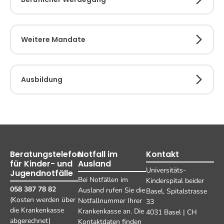
Weitere Mandate
Ausbildung
Beratungstelefon
Notfall im
Kontakt
für Kinder- und
Ausland
Universitäts-
Jugendnotfälle
Bei Notfällen im
Kinderspital beider
058 387 78 82
Ausland rufen Sie die
Basel, Spitalstrasse
(Kosten werden über
Notfallnummer Ihrer
33
die Krankenkasse
Krankenkasse an. Die
4031 Basel | CH
abgerechnet)
Kontaktdaten finden