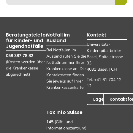
Beratungstelefon
Notfall im
Kontakt
für Kinder- und
Ausland
Universitäts-
Jugendnotfälle
Bei Notfällen im
Kinderspital beider
058 387 78 82
Ausland rufen Sie die
Basel, Spitalstrasse
(Kosten werden über
Notfallnummer Ihrer
33
die Krankenkasse
Krankenkasse an. Die
4031 Basel | CH
abgerechnet)
Kontaktdaten finden
Tel. +41 61 704 12
Sie jeweils auf Ihrer
12
Krankenkassenkarte.
Lageplan
Kontaktfo
Tox Info Suisse
145
(Gift- und
Informationszentrum)