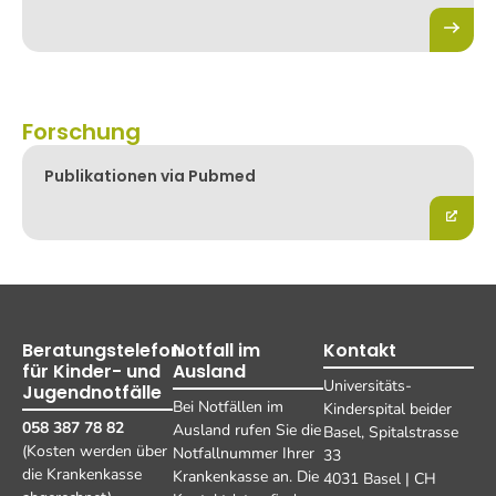
Forschung
Publikationen via Pubmed
Beratungstelefon
Notfall im
Kontakt
für Kinder- und
Ausland
Universitäts-
Jugendnotfälle
Bei Notfällen im
Kinderspital beider
058 387 78 82
Ausland rufen Sie die
Basel, Spitalstrasse
(Kosten werden über
Notfallnummer Ihrer
33
die Krankenkasse
Krankenkasse an. Die
4031 Basel | CH