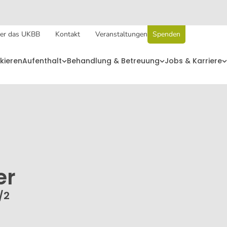
er das UKBB
Kontakt
Veranstaltungen
Spenden
kieren
Aufenthalt
Behandlung & Betreuung
Jobs & Karriere
er
/2