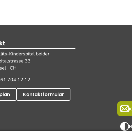
kt
täts-Kinderspital beider
pitalstrasse 33
el | CH
 61 704 12 12
plan
Kontaktformular
K
H