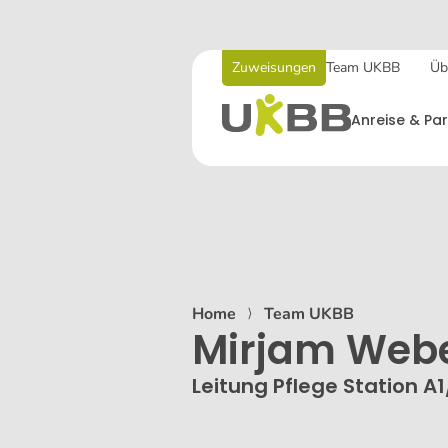
Zuweisungen
Team UKBB
Üb
Anreise & Par
Home
⟩
Team UKBB
Mirjam Web
Leitung Pflege Station A1