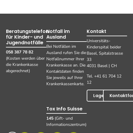
Beratungstelefon
Notfall im
Kontakt
für Kinder- und
Ausland
Universitäts-
Jugendnotfälle
Bei Notfällen im
Kinderspital beider
058 387 78 82
Ausland rufen Sie die
Basel, Spitalstrasse
(Kosten werden über
Notfallnummer Ihrer
33
die Krankenkasse
Krankenkasse an. Die
4031 Basel | CH
abgerechnet)
Kontaktdaten finden
Tel. +41 61 704 12
Sie jeweils auf Ihrer
12
Krankenkassenkarte.
Lageplan
Kontaktfo
Tox Info Suisse
145
(Gift- und
Informationszentrum)