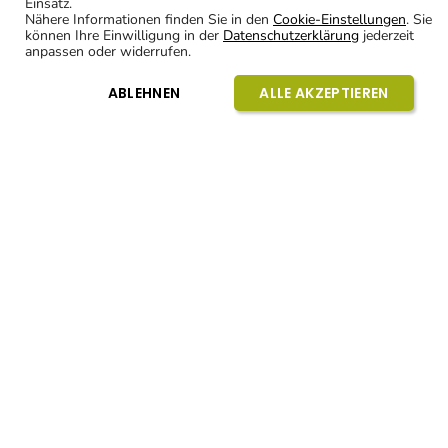
Fabian Eckenstein, Geschäftsführer Eckhirsch Group AG, und Stiftung Pro UKBB mit dem
neuen «MINITOM Kids».
Das UKBB geht einen weiteren Schritt in Richtung kindgerechter
Medizin: Mit dem «MINITOM Kids» steht ab sofort ein Simulator