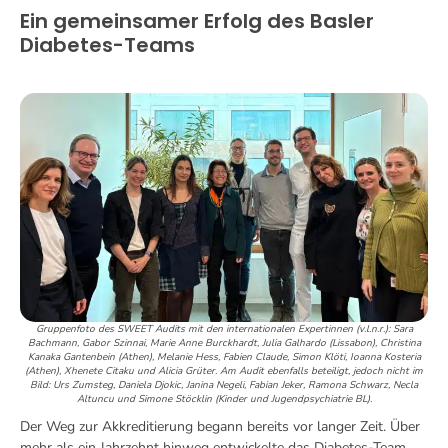
Ein gemeinsamer Erfolg des Basler
Diabetes-Teams
Gruppenfoto des SWEET Audits mit den internationalen Expertinnen (v.l.n.r.): Sara
Bachmann, Gabor Szinnai, Marie Anne Burckhardt, Julia Galhardo (Lissabon), Christina
Kanaka Gantenbein (Athen), Melanie Hess, Fabien Claude, Simon Klöti, Ioanna Kosteria
(Athen), Xhenete Citaku und Alicia Grüter. Am Audit ebenfalls beteiligt, jedoch nicht im
Bild: Urs Zumsteg, Daniela Djokic, Janina Negeli, Fabian Jeker, Ramona Schwarz, Necla
Altuncu und Simone Stöcklin (Kinder und Jugendpsychiatrie BL).
Der Weg zur Akkreditierung begann bereits vor langer Zeit. Über
mehr als ein Jahrzehnt hinweg entwickelte das Diabetes-Team