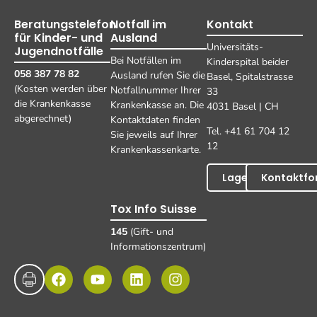
Beratungstelefon
Notfall im
Kontakt
für Kinder- und
Ausland
Universitäts-
Jugendnotfälle
Bei Notfällen im
Kinderspital beider
058 387 78 82
Ausland rufen Sie die
Basel, Spitalstrasse
(Kosten werden über
Notfallnummer Ihrer
33
die Krankenkasse
Krankenkasse an. Die
4031 Basel | CH
abgerechnet)
Kontaktdaten finden
Tel. +41 61 704 12
Sie jeweils auf Ihrer
12
Krankenkassenkarte.
Lageplan
Kontaktfo
Tox Info Suisse
145
(Gift- und
Informationszentrum)