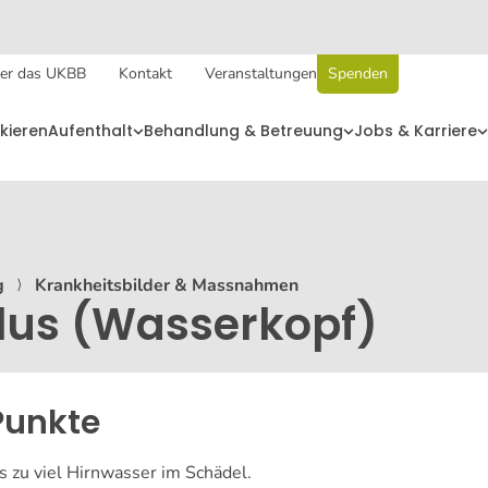
er das UKBB
Kontakt
Veranstaltungen
Spenden
kieren
Aufenthalt
Behandlung & Betreuung
Jobs & Karriere
g
⟩
Krankheitsbilder & Massnahmen
us (Wasserkopf)
Punkte
 zu viel Hirnwasser im Schädel.