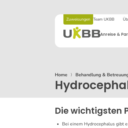
Zuweisungen
Team UKBB
Üb
Anreise & Par
Home
⟩
Behandlung & Betreuun
Hydrocephal
Die wichtigsten 
Bei einem Hydrocephalus gibt es