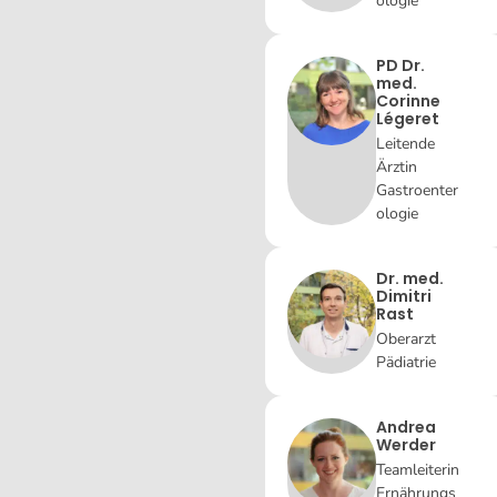
ologie
PD Dr.
med.
Corinne
Légeret
Leitende
Ärztin
Gastroenter
ologie
Dr. med.
Dimitri
Rast
Oberarzt
Pädiatrie
Andrea
Werder
Teamleiterin
Ernährungs