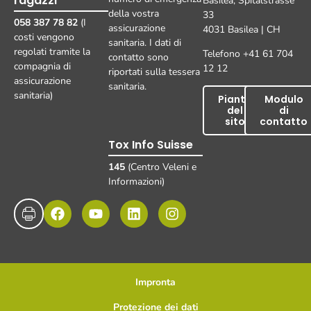
ragazzi
Basilea, Spitalstrasse
della vostra
33
058 387 78 82
(I
assicurazione
4031 Basilea | CH
costi vengono
sanitaria. I dati di
regolati tramite la
Telefono +41 61 704
contatto sono
compagnia di
12 12
riportati sulla tessera
assicurazione
sanitaria.
sanitaria)
Pianta
Modulo
del
di
sito
contatto
Tox Info Suisse
145
(Centro Veleni e
Informazioni)
Impronta
Protezione dei dati