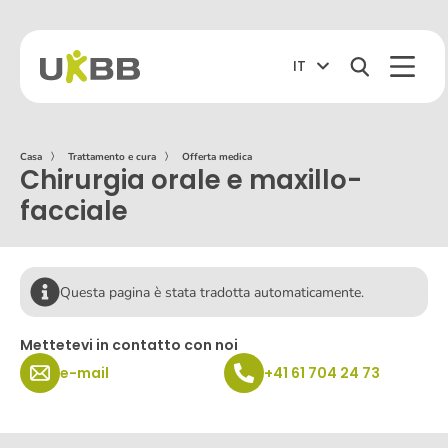
IT
Casa
〉
Trattamento e cura
〉
Offerta medica
Chirurgia orale e maxillo-
facciale
Questa pagina è stata tradotta automaticamente.
Mettetevi in contatto con noi
e-mail
+41 61 704 24 73