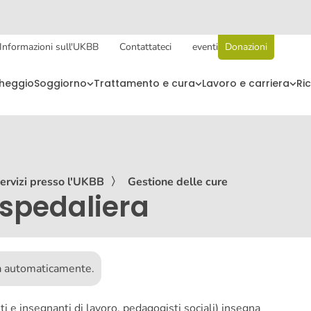
Informazioni sull'UKBB
Contattateci
eventi
Donazioni
cheggio
Soggiorno
Trattamento e cura
Lavoro e carriera
Ri
ervizi presso l'UKBB
〉
Gestione delle cure
spedaliera
ta automaticamente.
 e insegnanti di lavoro, pedagogisti sociali) insegna