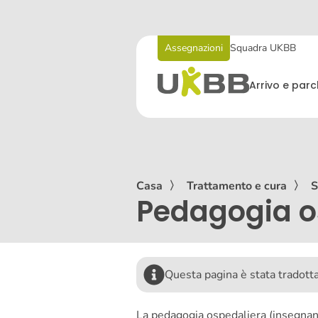
Assegnazioni
Squadra UKBB
Arrivo e par
Casa
〉
Trattamento e cura
〉
S
Pedagogia o
Questa pagina è stata tradot
La pedagogia ospedaliera (insegnanti