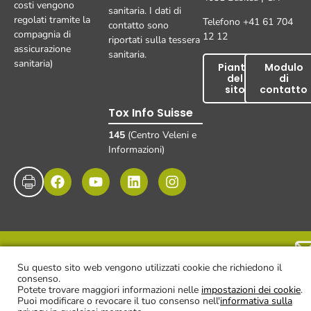
costi vengono
sanitaria. I dati di
regolati tramite la
Telefono +41 61 704
contatto sono
compagnia di
12 12
riportati sulla tessera
assicurazione
sanitaria.
sanitaria)
Pianta
Modulo
del
di
sito
contatto
Tox Info Suisse
145
(Centro Veleni e
Informazioni)
Impronta
Protezione dei dati
Esclusione di responsabilità