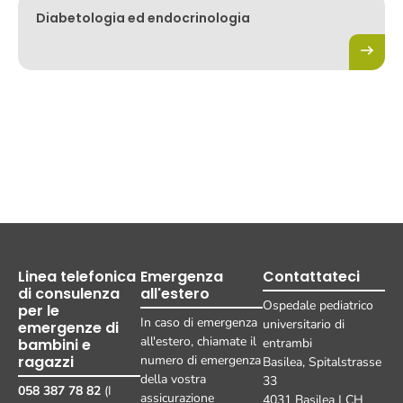
Diabetologia ed endocrinologia
Linea telefonica
Emergenza
Contattateci
di consulenza
all'estero
Ospedale pediatrico
per le
In caso di emergenza
universitario di
emergenze di
all'estero, chiamate il
bambini e
entrambi
ragazzi
numero di emergenza
Basilea, Spitalstrasse
della vostra
33
058 387 78 82
(I
assicurazione
4031 Basilea | CH