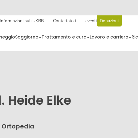
Informazioni sull'UKBB
Contattateci
eventi
Donazioni
cheggio
Soggiorno
Trattamento e cura
Lavoro e carriera
Ri
. Heide Elke
 Ortopedia