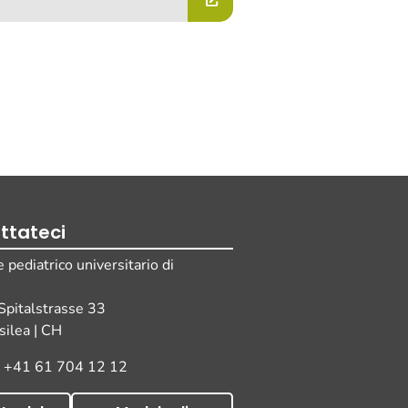
ttateci
pediatrico universitario di
i
 Spitalstrasse 33
ilea | CH
o +41 61 704 12 12