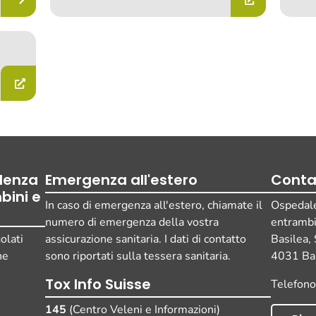
ulenza
Emergenza all'estero
Conta
bini e
In caso di emergenza all'estero, chiamate il
Ospedale 
numero di emergenza della vostra
entramb
olati
assicurazione sanitaria. I dati di contatto
Basilea,
ne
sono riportati sulla tessera sanitaria.
4031 Bas
Tox Info Suisse
Telefon
145
(Centro Veleni e Informazioni)