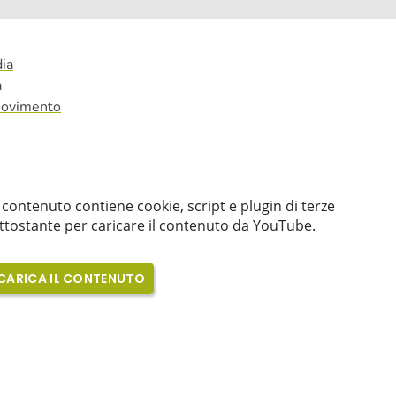
ia
a
 movimento