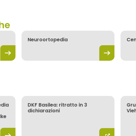
che
Neuroortopedia
Cen
edia
DKF Basilea: ritratto in 3
Gru
dichiarazioni
Vie
lke