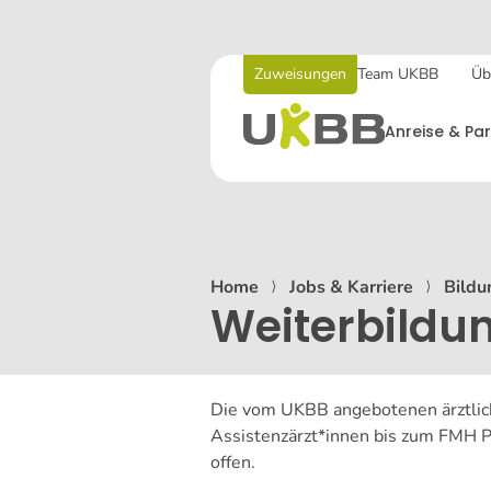
Zuweisungen
Team UKBB
Üb
Anreise & Par
Home
⟩
Jobs & Karriere
⟩
Bildu
Weiterbildun
Die vom UKBB angebotenen ärztlich
Assistenzärzt*innen bis zum FMH Päd
offen.