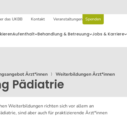
er das UKBB
Kontakt
Veranstaltungen
Spenden
kieren
Aufenthalt
Behandlung & Betreuung
Jobs & Karriere
ngsangebot Ärzt*innen
⟩
Weiterbildungen Ärzt*innen
g Pädiatrie
en Weiterbildungen richten sich vor allem an
iatrie, sind aber auch für praktizierende Ärzt*innen