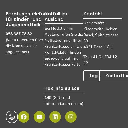
Beratungstelefon
Notfall im
Kontakt
für Kinder- und
Ausland
Universitäts-
Jugendnotfälle
Bei Notfällen im
Kinderspital beider
058 387 78 82
Ausland rufen Sie die
Basel, Spitalstrasse
(Kosten werden über
Notfallnummer Ihrer
33
die Krankenkasse
Krankenkasse an. Die
4031 Basel | CH
abgerechnet)
Kontaktdaten finden
Tel. +41 61 704 12
Sie jeweils auf Ihrer
12
Krankenkassenkarte.
Lageplan
Kontaktfo
Tox Info Suisse
145
(Gift- und
Informationszentrum)