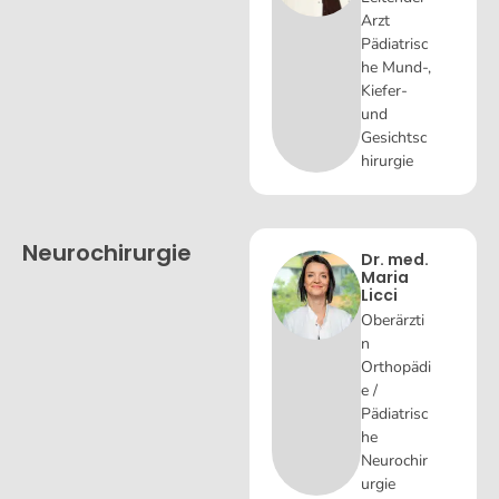
Arzt
Pädiatrisc
he Mund-,
Kiefer-
und
Gesichtsc
hirurgie
Neurochirurgie
Dr. med.
Maria
Licci
Oberärzti
n
Orthopädi
e /
Pädiatrisc
he
Neurochir
urgie