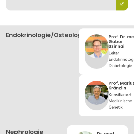
Endokrinologie/Osteologie
Prof. Dr. me
Gabor
Szinnai
Leiter
Endokrinologi
Diabetologie
Prof. Mariu
Kränzlin
Konsiliararzt
Medizinische
Genetik
Nephrologie
Dr. med.