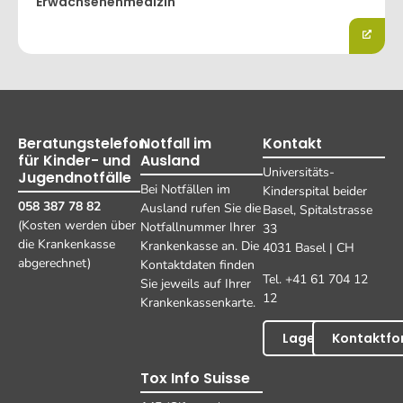
Erwachsenenmedizin
Beratungstelefon
Notfall im
Kontakt
für Kinder- und
Ausland
Universitäts-
Jugendnotfälle
Bei Notfällen im
Kinderspital beider
058 387 78 82
Ausland rufen Sie die
Basel, Spitalstrasse
(Kosten werden über
Notfallnummer Ihrer
33
die Krankenkasse
Krankenkasse an. Die
4031 Basel | CH
abgerechnet)
Kontaktdaten finden
Tel. +41 61 704 12
Sie jeweils auf Ihrer
12
Krankenkassenkarte.
Lageplan
Kontaktfo
Tox Info Suisse