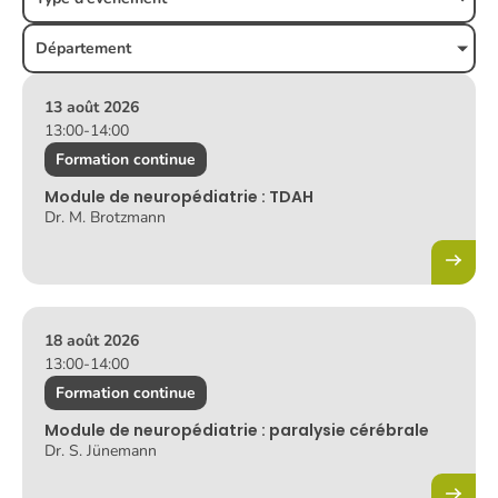
F
Département
G
H
I
13 août 2026
13:00
-
14:00
J
K
Formation continue
L
Module de neuropédiatrie : TDAH
M
Dr. M. Brotzmann
N
O
P
Q
18 août 2026
R
13:00
-
14:00
S
Formation continue
T
U
Module de neuropédiatrie : paralysie cérébrale
Dr. S. Jünemann
V
W