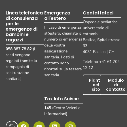
Linea telefonica
Emergenza
Contattateci
di consulenza
all'estero
Ospedale pediatrico
per le
In caso di emergenza
universitario di
emergenze di
all'estero, chiamate il
bambini e
entrambi
ragazzi
numero di emergenza
Basilea, Spitalstrasse
della vostra
33
058 387 78 82
(I
assicurazione
4031 Basilea | CH
costi vengono
sanitaria. I dati di
regolati tramite la
Telefono +41 61 704
contatto sono
compagnia di
12 12
riportati sulla tessera
assicurazione
sanitaria.
sanitaria)
Pianta
Modulo
del
di
sito
contatto
Tox Info Suisse
145
(Centro Veleni e
Informazioni)