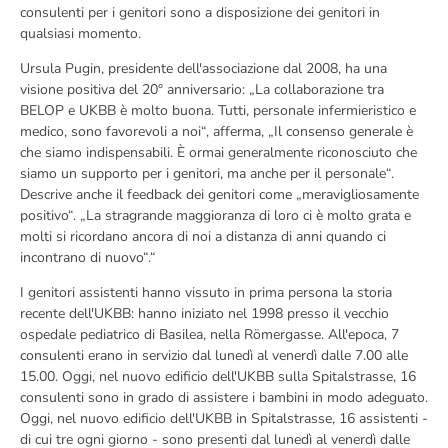
consulenti per i genitori sono a disposizione dei genitori in
qualsiasi momento.
Ursula Pugin, presidente dell'associazione dal 2008, ha una
visione positiva del 20° anniversario: „La collaborazione tra
BELOP e UKBB è molto buona. Tutti, personale infermieristico e
medico, sono favorevoli a noi“, afferma, „Il consenso generale è
che siamo indispensabili. È ormai generalmente riconosciuto che
siamo un supporto per i genitori, ma anche per il personale“.
Descrive anche il feedback dei genitori come „meravigliosamente
positivo“. „La stragrande maggioranza di loro ci è molto grata e
molti si ricordano ancora di noi a distanza di anni quando ci
incontrano di nuovo“.“
I genitori assistenti hanno vissuto in prima persona la storia
recente dell'UKBB: hanno iniziato nel 1998 presso il vecchio
ospedale pediatrico di Basilea, nella Römergasse. All'epoca, 7
consulenti erano in servizio dal lunedì al venerdì dalle 7.00 alle
15.00. Oggi, nel nuovo edificio dell'UKBB sulla Spitalstrasse, 16
consulenti sono in grado di assistere i bambini in modo adeguato.
Oggi, nel nuovo edificio dell'UKBB in Spitalstrasse, 16 assistenti -
di cui tre ogni giorno - sono presenti dal lunedì al venerdì dalle