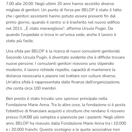
7.00 alle 20.00. Negli ultimi 20 anni hanno assistito diverse
migliaia di genitori. Un punto di forza per BELOP è stato il fatto
che i genitori assistenti hanno potuto essere presenti fin dal
primo giorno, quando il centro si è trasferito nel nuovo edificio
nel 2011. „È stato meraviglioso“, afferma Ursula Pugin. Da
quando l'ospedale si trova in un'unica sede, anche il lavoro è
stato più facile.
Una sfida per BELOP è la ricerca di nuovi consulenti genitoriali.
Secondo Ursula Pugin, è diventato evidente che è difficile trovare
nuove persone. I consulenti genitori ricevono uno stipendio
modesto, il lavoro richiede rispetto, capacità di mantenere la
distanza necessaria e piacere nel trattare con culture diverse.
Un'altra sfida è rappresentata dalle finanze dell'organizzazione,
che conta circa 100 membri.
Ben presto è stato trovato uno sponsor principale nella
Fondazione Marie Anna. Tra le altre cose, la fondazione si è posta
l'obiettivo di finanziare acquisti e strutture che rendano il ricovero
presso l'UKBB più semplice e piacevole per i pazienti. Negli ultimi
anni, BELOP ha ricevuto dalla Fondazione Marie Anna tra i 10.000
e i 20.000 franchi. Questo sostegno e le quote associative non