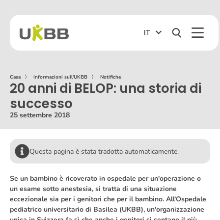
IT
Casa
〉
Informazioni sull'UKBB
〉
Notifiche
20 anni di BELOP: una storia di
successo
25 settembre 2018
Questa pagina è stata tradotta automaticamente.
Se un bambino è ricoverato in ospedale per un'operazione o
un esame sotto anestesia, si tratta di una situazione
eccezionale sia per i genitori che per il bambino. All'Ospedale
pediatrico universitario di Basilea (UKBB), un'organizzazione
unica in Svizzera fa sì che anche i genitori si sentano il più