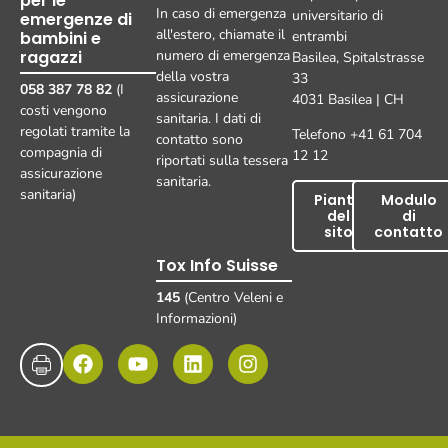
per le
In caso di emergenza
universitario di
emergenze di
all'estero, chiamate il
bambini e
entrambi
ragazzi
numero di emergenza
Basilea, Spitalstrasse
della vostra
33
058 387 78 82
(I
assicurazione
4031 Basilea | CH
costi vengono
sanitaria. I dati di
regolati tramite la
Telefono +41 61 704
contatto sono
compagnia di
12 12
riportati sulla tessera
assicurazione
sanitaria.
sanitaria)
Pianta
Modulo
del
di
sito
contatto
Tox Info Suisse
145
(Centro Veleni e
Informazioni)