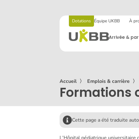
Dotations
Équipe UKBB
À pr
Arrivée & par
Accueil
〉
Emplois & carrière
〉
Formations 
Cette page a été traduite au
L'Hôpital pédiatrique universitaire