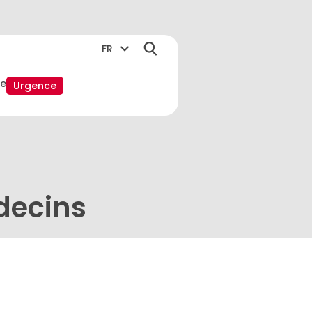
FR
e
Urgence
decins