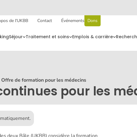
opos de l'UKBB
Contact
Événements
Dons
king
Séjour
Traitement et soins
Emplois & carrière
Recherch
Offre de formation pour les médecins
continues pour les mé
tomatiquement.
 des deux Bâle (UKBB) considère la formation