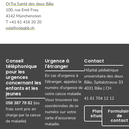
OrTra Santé des deux Bâle
100, rue Emil Frey
4142 Münchenstein
T +41 61 416 20 20
oda@odagbb.ch
Conseil
Urgence à
Contact
téléphonique
l'étranger
Hôpital pédiatrique
pour les
En cas d'urgence à
universitaire des deux
urgences
l'étranger, appelez le
concernant les
Bâle, Spitalstrasse 33
enfants et les
numéro d'urgence de
4031 Bâle | CH
jeunes
votre caisse maladie.
41 61 704 12 12
Vous trouverez les
058 387 78 82
(les
coordonnées de ce
frais sont pris en
Plan de
Formulair
numéro sur votre
charge par la caisse
situation
de
carte d'assurance
contact
de maladie)
maladie.