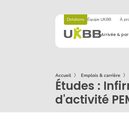
Dotations
Équipe UKBB
À pr
Arrivée & par
Accueil
〉
Emplois & carrière
〉
Études : Inf
d'activité P