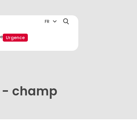
FR
e
Urgence
ES - champ