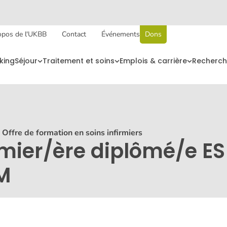
opos de l'UKBB
Contact
Événements
Dons
king
Séjour
Traitement et soins
Emplois & carrière
Recherch
Offre de formation en soins infirmiers
irmier/ère diplômé/e 
EM