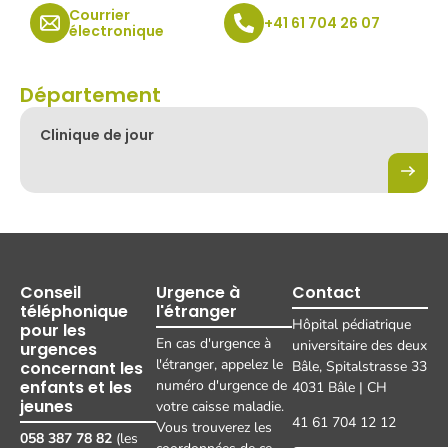
Courrier
+41 61 704 26 07
électronique
Département
Clinique de jour
Conseil
Urgence à
Contact
téléphonique
l'étranger
Hôpital pédiatrique
pour les
En cas d'urgence à
universitaire des deux
urgences
l'étranger, appelez le
concernant les
Bâle, Spitalstrasse 33
enfants et les
numéro d'urgence de
4031 Bâle | CH
jeunes
votre caisse maladie.
41 61 704 12 12
Vous trouverez les
058 387 78 82
(les