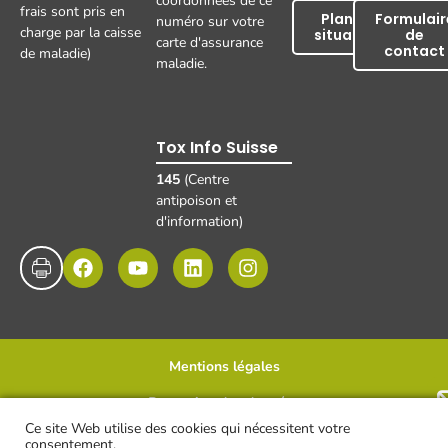
coordonnées de ce
frais sont pris en
Plan de
Formulair
numéro sur votre
charge par la caisse
situation
de
carte d'assurance
contact
de maladie)
maladie.
Tox Info Suisse
145
(Centre
antipoison et
d'information)
Mentions légales
Protection des données
Disclaimer et clause de non-responsabilité