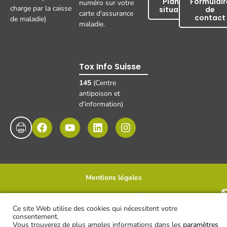
Plan de
Formulair
numéro sur votre
charge par la caisse
situation
de
carte d'assurance
contact
de maladie)
maladie.
Tox Info Suisse
145
(Centre
antipoison et
d'information)
Mentions légales
Protection des données
Disclaimer et clause de non-responsabilité
UKBB, 2025