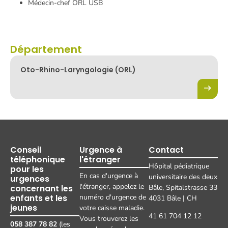
Médecin-chef ORL USB
Département
Oto-Rhino-Laryngologie (ORL)
Conseil
Urgence à
Contact
téléphonique
l'étranger
Hôpital pédiatrique
pour les
En cas d'urgence à
universitaire des deux
urgences
l'étranger, appelez le
concernant les
Bâle, Spitalstrasse 33
enfants et les
numéro d'urgence de
4031 Bâle | CH
jeunes
votre caisse maladie.
41 61 704 12 12
Vous trouverez les
058 387 78 82
(les