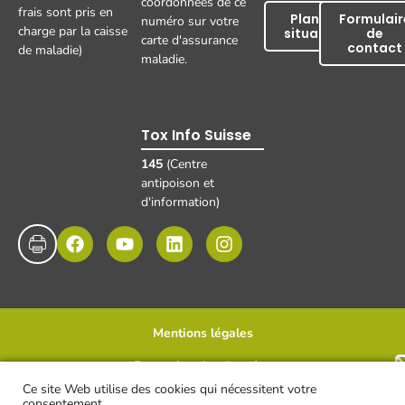
coordonnées de ce
frais sont pris en
Plan de
Formulair
numéro sur votre
charge par la caisse
situation
de
carte d'assurance
contact
de maladie)
maladie.
Tox Info Suisse
145
(Centre
antipoison et
d'information)
Mentions légales
Protection des données
Disclaimer et clause de non-responsabilité